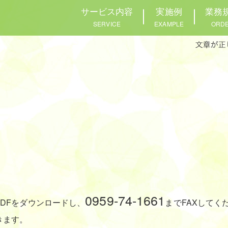
サービス内容
実施例
業務
SERVICE
EXAMPLE
ORD
0959-74-1661
PDFをダウンロードし、
までFAXしてく
きます。