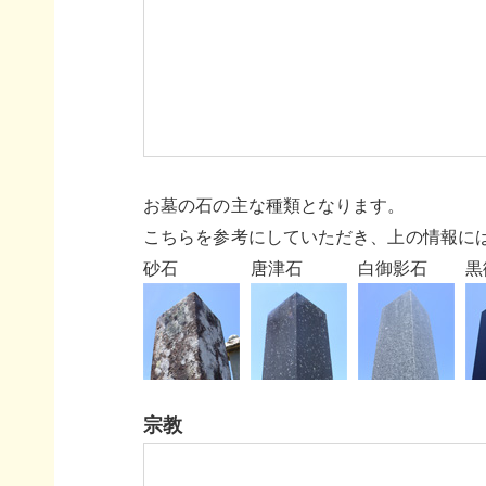
お墓の石の主な種類となります。
こちらを参考にしていただき、上の情報に
砂石
唐津石
白御影石
黒
宗教