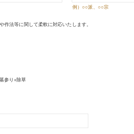
例）○○派、○○宗
順や作法等に関して柔軟に対応いたします。
墓参り+除草